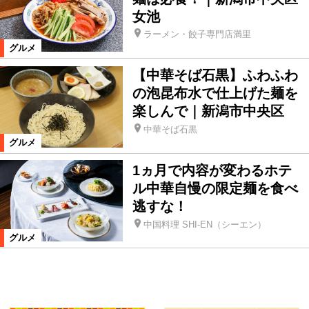
女池
ラーメン・餃子専門店満里
グルメ
【中華そば石黒】ふわふわ
の泡昆布水で仕上げた麺を
楽しんで｜新潟市中央区
中華そば石黒
グルメ
1ヵ月で内容が変わるホテ
ル中華自慢の限定麺を食べ
逃すな！
中国料理 SHI-EN（シーエン）
グルメ