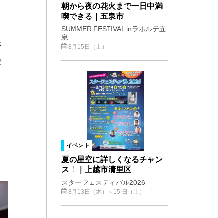
朝から夜の花火まで一日中満
喫できる｜五泉市
SUMMER FESTIVAL inラポルテ五
泉
ジ
8月15日（土）
験
イベント
夏の星空に詳しくなるチャン
ス！｜上越市清里区
スターフェスティバル2026
8月13日（木）～15 日（土）