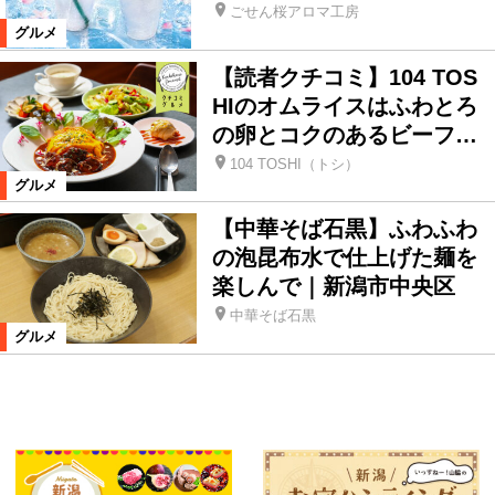
ごせん桜アロマ工房
グルメ
【読者クチコミ】104 TOS
HIのオムライスはふわとろ
の卵とコクのあるビーフ…
104 TOSHI（トシ）
グルメ
【中華そば石黒】ふわふわ
の泡昆布水で仕上げた麺を
楽しんで｜新潟市中央区
中華そば石黒
グルメ