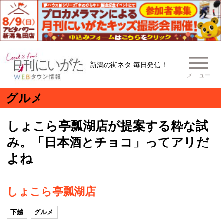
新潟の街ネタ 毎日発信！
メニュー
グルメ
しょこら亭瓢湖店が提案する粋な試
み。「日本酒とチョコ」ってアリだ
よね
しょこら亭瓢湖店
下越
グルメ