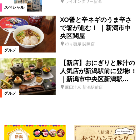
ライオンタワー新潟
スペシャル
XO醤と辛ネギのうま辛さ
で箸が進む！ ｜新潟市中
央区関屋
担々麺屋 関屋店
グルメ
【新店】おにぎりと豚汁の
人気店が新潟駅前に登場! !
｜新潟市中央区新潟駅…
豚田汁米 新潟駅前店
グルメ