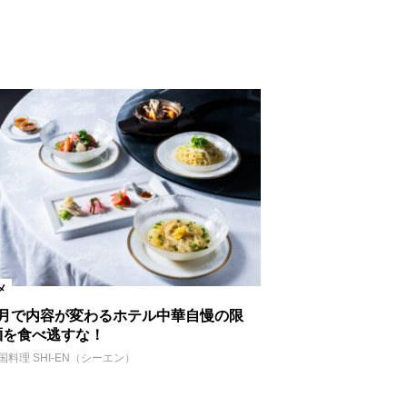
メ
ヵ月で内容が変わるホテル中華自慢の限
麺を食べ逃すな！
国料理 SHI-EN（シーエン）