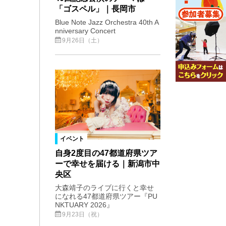
「ゴスペル」｜長岡市
Blue Note Jazz Orchestra 40th A
nniversary Concert
9月26日（土）
イベント
自身2度目の47都道府県ツア
ーで幸せを届ける｜新潟市中
央区
大森靖子のライブに行くと幸せ
になれる47都道府県ツアー『PU
NKTUARY 2026』
9月23日（祝）