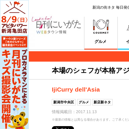
新潟の街ネタ 毎日発
グルメ
本場のシェフが本格ア
IjiCurry dell'Asia
新潟市中央区
グルメ
新店新ネタ
情報掲載日：2017.11.13
※最新の情報とは異なる場合があります。ご了承くだ