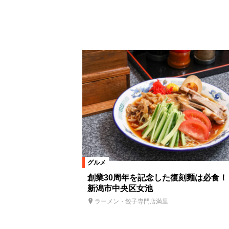
グルメ
創業30周年を記念した復刻麺は必食！
新潟市中央区女池
ラーメン・餃子専門店満里