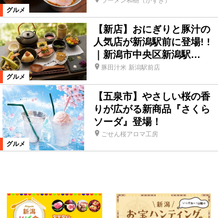
ラーメン和樹（かずき）
グルメ
【新店】おにぎりと豚汁の
人気店が新潟駅前に登場! !
｜新潟市中央区新潟駅…
豚田汁米 新潟駅前店
グルメ
【五泉市】やさしい桜の香
りが広がる新商品『さくら
ソーダ』登場！
ごせん桜アロマ工房
グルメ