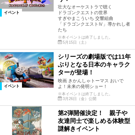
壮大なオーケストラで聴く
ドラゴンクエストの世界
イベント
すぎやまこういち 交響組曲
「ドラゴンクエストⅣ」導かれし者
たち
※本イベントは終了しました。
5月15日（土）
シリーズの劇場版では11年
ぶりとなる日本のキャラク
ターが登場！
映画 きかんしゃトーマス おいで
よ！未来の発明ショー！
イベント
※本イベントは終了しました。
3月26日（金）公開
第2弾開催決定！ 親子や
友達同士で楽しめる体験型
謎解きイベント