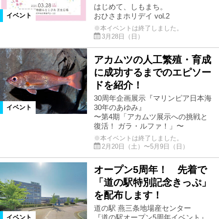
はじめて、しもまち。
おひさまホリデイ vol.2
イベント
※本イベントは終了しました。
3月28日（日）
アカムツの人工繁殖・育成
に成功するまでのエピソー
ドを紹介！
30周年企画展示『マリンピア日本海
30年のあゆみ』
イベント
〜第4期「アカムツ展示への挑戦と
復活！ ガラ・ルファ！」〜
※本イベントは終了しました。
2月20日（土）〜5月9日（日）
オープン5周年！ 先着で
「道の駅特別記念きっぷ」
を配布します！
道の駅 燕三条地場産センター
『道の駅オープン5周年イベント』
イベント