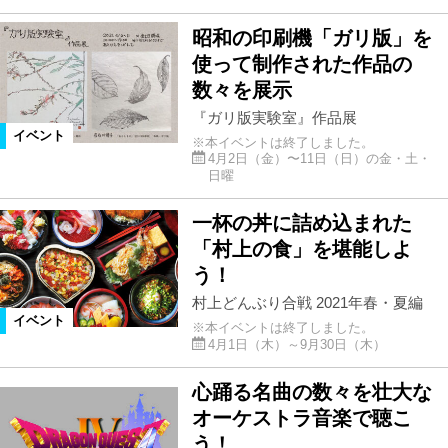
昭和の印刷機「ガリ版」を
使って制作された作品の
数々を展示
『ガリ版実験室』作品展
イベント
※本イベントは終了しました。
4月2日（金）〜11日（日）の金・土・
日曜
一杯の丼に詰め込まれた
「村上の食」を堪能しよ
う！
村上どんぶり合戦 2021年春・夏編
イベント
※本イベントは終了しました。
4月1日（木）～9月30日（木）
心踊る名曲の数々を壮大な
オーケストラ音楽で聴こ
う！