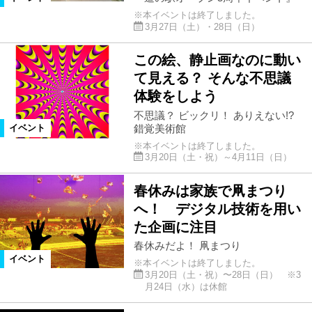
※本イベントは終了しました。
3月27日（土）・28日（日）
この絵、静止画なのに動い
て見える？ そんな不思議
体験をしよう
不思議？ ビックリ！ ありえない!?
錯覚美術館
イベント
※本イベントは終了しました。
3月20日（土・祝）～4月11日（日）
春休みは家族で凧まつり
へ！ デジタル技術を用い
た企画に注目
春休みだよ！ 凧まつり
イベント
※本イベントは終了しました。
3月20日（土・祝）〜28日（日） ※3
月24日（水）は休館