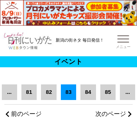
新潟の街ネタ 毎日発信！
メニュー
イベント
...
81
82
83
84
85
...
前のページ
次のページ