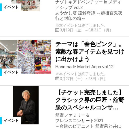
ナゾトキアドベンチャー in メディ
アシップ vol.2
イベント
あやかし塔 謎解奇譚 ～越後百鬼夜
行と封印の箱～
※本イベントは終了しました。
3月19日（金）～5月31日（月）
テーマは「春色ピンク」。
素敵な春アイテムを見つけ
に出かけよう
Handmade Market Aqua vol.12
イベント
※本イベントは終了しました。
3月27日（土）・28日（日）
【チケット完売しました】
クラシック界の巨匠・舘野
泉のスペシャルコンサ…
舘野ファミリー＆
フレンズコンサート2021
イベント
～奇跡のピアニスト 舘野泉と共に