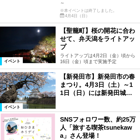
～
※本イベントは終了しました。
4月4日（日）
【聖籠町】桜の開花に合わ
せて、弁天潟をライトアッ
プ
ライトアップは4月2日（金）頃から
16日（金）頃まで実施予定
イベント
【新発田市】新発田市の春
まつり。4月3日（土）～1
1日（日）には新発田城…
イベント
SNSフォロワー数、約25万
人「旅する喫茶tsunekaw
a」さん登場！