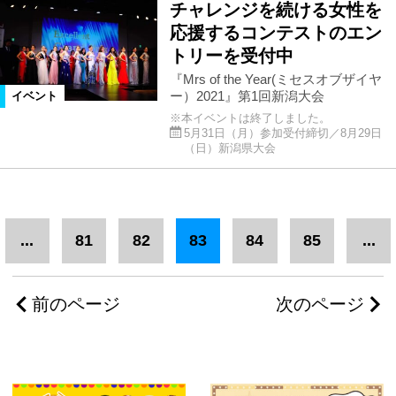
チャレンジを続ける女性を
応援するコンテストのエン
トリーを受付中
『Mrs of the Year(ミセスオブザイヤ
ー）2021』第1回新潟大会
イベント
※本イベントは終了しました。
5月31日（月）参加受付締切／8月29日
（日）新潟県大会
...
81
82
83
84
85
...
前のページ
次のページ