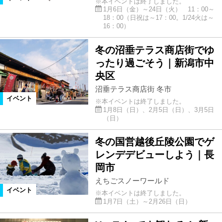
※本イベントは終了しました。
1月6日（金）～24日（火） 11：00～
18：00（日祝は～17：00。1/24火は～
16：00）
冬の沼垂テラス商店街でゆ
ったり過ごそう｜新潟市中
央区
沼垂テラス商店街 冬市
イベント
※本イベントは終了しました。
1月8日（日）、2月5日（日）、3月5日
（日）
冬の国営越後丘陵公園でゲ
レンデデビューしよう｜長
岡市
えちごスノーワールド
イベント
※本イベントは終了しました。
1月7日（土）～2月26日（日）