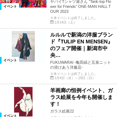
ヤバイTシャツ屋さん "Tank-top Flo
wer for Friends" ONE-MAN HALL T
イベント
OUR 2023
※本イベントは終了しました。
1月14日（土）
ルルルで新潟の洋服ブラン
ド『TULIP EN MENSEN』
のフェア開催｜新潟市中
央…
イベント
FUKUWARAI -亀田縞と五泉ニット
の溶けあう洋服店-
※本イベントは終了しました。
1月4日（水）～29日（日）
羊画廊の恒例イベント、ガ
ラス絵展を今年も開催しま
す！
ガラス絵展22
イベント