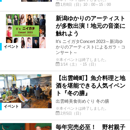
1月8日（日）10：00～15：00
新潟ゆかりのアーティスト
が多数出演！地元の音楽に
触れよう
It’s ニイガタConcert 2023～新潟ゆ
かりのアーティストによるガラ・コ
イベント
ンサート～
※本イベントは終了しました。
1/14（土）・15（日）
【出雲崎町】魚介料理と地
酒を堪能できる人気イベン
ト『冬の膳』
出雲崎美食街めぐり 冬の膳
イベント
※本イベントは終了しました。
2月5日（日）
毎年完売必至！ 野村親子