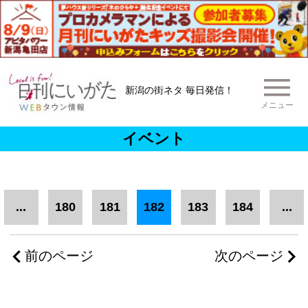
新潟の街ネタ 毎日発信！
メニュー
イベント
...
180
181
182
183
184
...
前のページ
次のページ