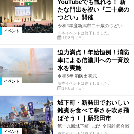
YouTubeでも観れる！ 新
たな門出を祝い『二十歳の
つどい』開催
令和4年度新潟市二十歳のつどい
イベント
※本イベントは終了しました。
1月8日（日）
迫力満点！年始恒例！消防
車による信濃川への一斉放
水を実施
令和5年 消防出初式
イベント
※本イベントは終了しました。
1月8日（日）
城下町・新発田でおいしい
雑煮を食べて寒さを吹き飛
ばそう！｜新発田市
第十九回城下町しばた全国雑煮合戦
イベント
※本イベントは終了しました。