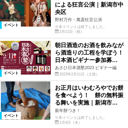
による狂言公演｜新潟市中
央区
野村万作・萬斎狂言公演
イベント
※本イベントは終了しました。
2月11日（祝）
朝日酒造のお酒を飲みなが
ら酒造りの工程を学ぼう！
日本酒ビギナー参加募…
あさひ日本酒塾2023 ビギナー編
イベント
2023年2月11日（土祝）
お正月はいわむろやでお餅
を食べよう！ 餅の無料振
る舞いを実施｜新潟市…
新年餅つき！
イベント
※本イベントは終了しました。
1月4日（水）