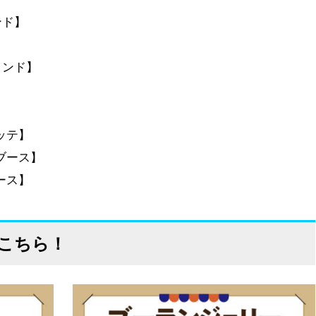
ンド】
タンド】
ッテ】
ブース】
ース】
こちら！