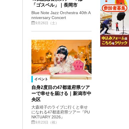
「ゴスペル」｜長岡市
Blue Note Jazz Orchestra 40th A
nniversary Concert
9月26日（土）
イベント
自身2度目の47都道府県ツア
ーで幸せを届ける｜新潟市中
央区
大森靖子のライブに行くと幸せ
になれる47都道府県ツアー『PU
NKTUARY 2026』
9月23日（祝）