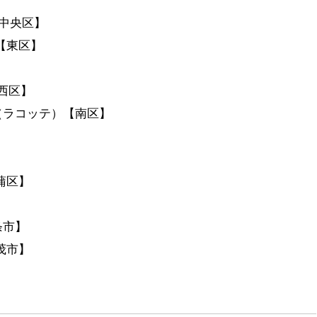
【中央区】
【東区】
D【西区】
e （ラコッテ）【南区】
】
蒲区】
条市】
茂市】