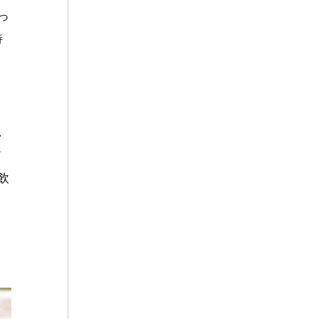
っ
特
し
メ
飲