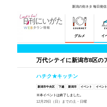
新潟の街ネタ 毎日発信
グルメ
イ
万代シテイに新潟市8区の
ハチク★キッチン
新潟市中央区
下越
新潟市
イベント
イベン
※本イベントは終了しました。
12月29日（日）までの土・日曜