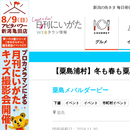
新潟の街ネタ 毎日発
グルメ
【粟島浦村】冬も春も
粟島メバルダービー
下越
イベント
イベント
市町村イベント
粟島
情報掲載日：2024.11.30