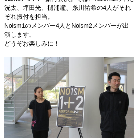
洸太、坪田光、樋浦瞳、糸川祐希の4人がそれ
ぞれ振付を担当。
Noism1のメンバー4人とNoism2メンバーが出
演します。
どうぞお楽しみに！