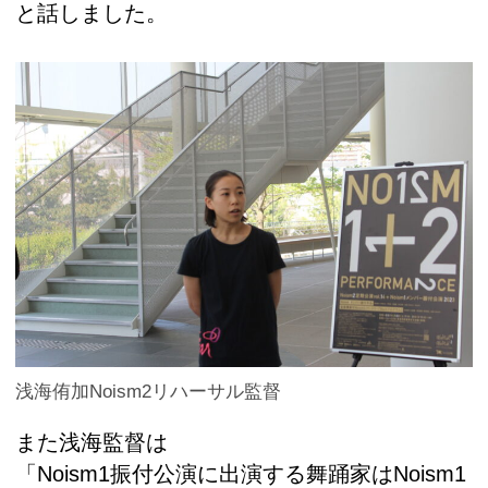
と話しました。
浅海侑加Noism2リハーサル監督
また浅海監督は
「Noism1振付公演に出演する舞踊家はNoism1