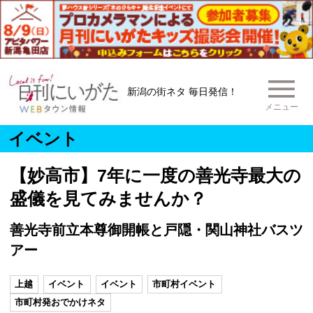
新潟の街ネタ 毎日発信！
メニュー
イベント
【妙高市】7年に一度の善光寺最大の
盛儀を見てみませんか？
善光寺前立本尊御開帳と戸隠・関山神社バスツ
アー
上越
イベント
イベント
市町村イベント
市町村発おでかけネタ