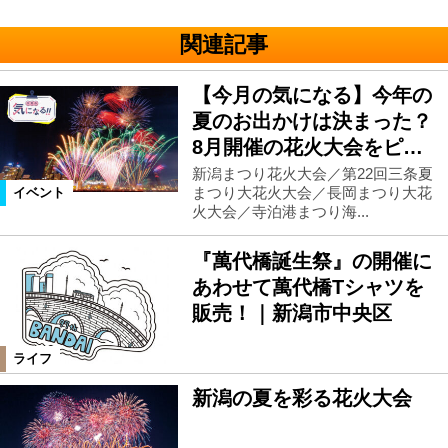
関連記事
【今月の気になる】今年の
夏のお出かけは決まった？
8月開催の花火大会をピ…
新潟まつり花火大会／第22回三条夏
まつり大花火大会／長岡まつり大花
イベント
火大会／寺泊港まつり海...
『萬代橋誕生祭』の開催に
あわせて萬代橋Tシャツを
販売！｜新潟市中央区
ライフ
新潟の夏を彩る花火大会