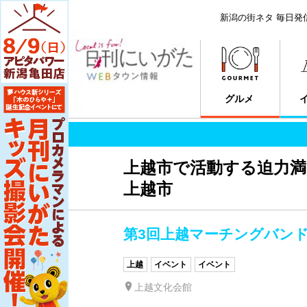
新潟の街ネタ 毎日発
グルメ
上越市で活動する迫力
上越市
第3回上越マーチングバン
上越
イベント
イベント
上越文化会館