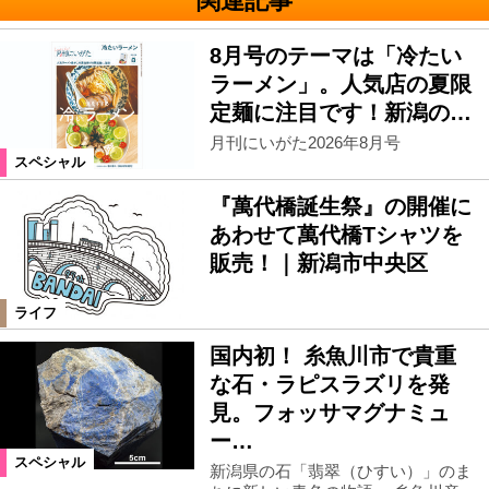
関連記事
8月号のテーマは「冷たい
ラーメン」。人気店の夏限
定麺に注目です！新潟の…
月刊にいがた2026年8月号
スペシャル
『萬代橋誕生祭』の開催に
あわせて萬代橋Tシャツを
販売！｜新潟市中央区
ライフ
国内初！ 糸魚川市で貴重
な石・ラピスラズリを発
見。フォッサマグナミュ
ー…
スペシャル
新潟県の石「翡翠（ひすい）」のま