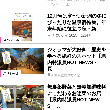
期間：2025年12月1日（月）〜2026年
2月28日（土）
12月号は寒〜い新潟の冬に
ぴったりな温泉宿特集。年
末年始に役立つ忘・新…
月刊にいがた2025年12月号
スペシャル
ジオラマが大好き！歴史を
学べる絶好のスポット【県
内特派員HOT NEWS・
長…
スペシャル
新潟県立歴史博物館
無農薬野菜と無添加調味料
にこだわるお惣菜のお店
【県内特派員HOT NEW
S・…