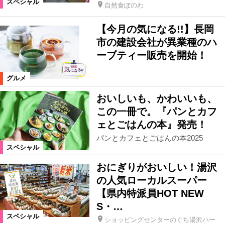
スペシャル
自然食ぽのわ
【今月の気になる!!】長岡
市の建設会社が異業種のハ
ーブティー販売を開始！
グルメ
おいしいも、かわいいも、
この一冊で。『パンとカフ
ェとごはんの本』発売！
パンとカフェとごはんの本2025
スペシャル
おにぎりがおいしい！湯沢
の人気ローカルスーパー
【県内特派員HOT NEW
S・…
スペシャル
ショッピングセンターのぐち湯沢ハー