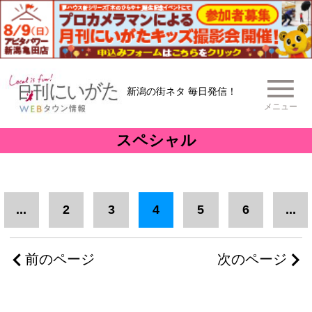
新潟の街ネタ 毎日発信！
メニュー
スペシャル
...
2
3
4
5
6
...
前のページ
次のページ