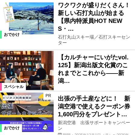
ワクワクが盛りだくさん！
新しい石打丸山が始まる
【県内特派員HOT NEW
S・…
おでかけ
石打丸山スキー場／石打スキーセン
ター
【カルチャーにいがたvol.
125】新潟出版文化賞のこ
れまでとこれから――新
潟…
スペシャル
PR
出張の手土産などに！ 新
潟空港で使えるクーポン券
1,600円分をプレゼント…
新潟空港 出張サポートキャンペー
ン
おでかけ