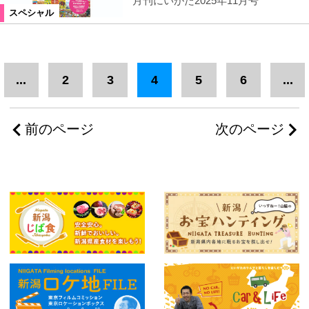
月刊にいがた2025年11月号
スペシャル
...
2
3
4
5
6
...
前のページ
次のページ