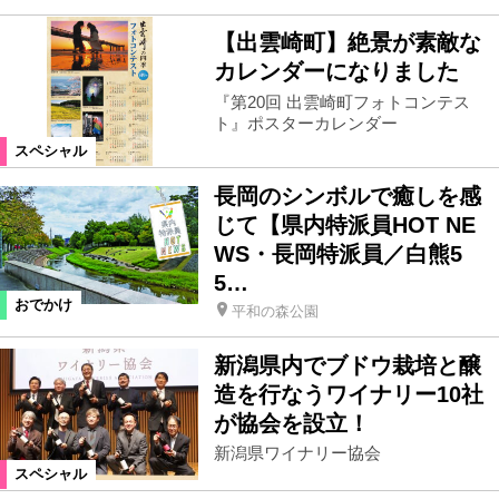
【出雲崎町】絶景が素敵な
カレンダーになりました
『第20回 出雲崎町フォトコンテス
ト』ポスターカレンダー
スペシャル
長岡のシンボルで癒しを感
じて【県内特派員HOT NE
WS・長岡特派員／白熊5
5…
おでかけ
平和の森公園
新潟県内でブドウ栽培と醸
造を行なうワイナリー10社
が協会を設立！
新潟県ワイナリー協会
スペシャル