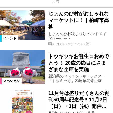
ツ店
じょんのび村がおしゃれな
マーケットに！｜柏崎市高
柳
じょんのび村秋まつり ハンドメイ
ドマーケット
イベント
11⽉1⽇（土）〜3⽇（祝）
トッキッキお誕生日おめで
とう！ 20歳の節目にさま
ざまな企画を実施
新潟県のマスコットキャラクター
「トッキッキ」20周年記念企画
スペシャル
11月号は盛りだくさんの創
刊50周年記念号‼︎ 11月2日
（日）・3日（祝）開催…