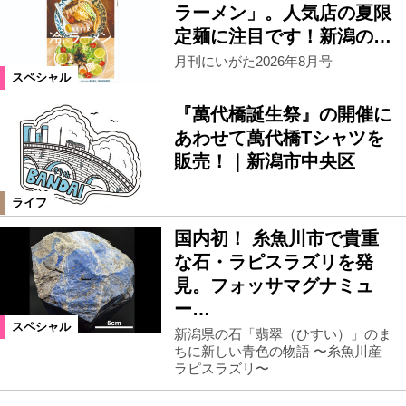
ラーメン」。人気店の夏限
定麺に注目です！新潟の…
月刊にいがた2026年8月号
スペシャル
『萬代橋誕生祭』の開催に
あわせて萬代橋Tシャツを
販売！｜新潟市中央区
ライフ
国内初！ 糸魚川市で貴重
な石・ラピスラズリを発
見。フォッサマグナミュ
ー…
スペシャル
新潟県の石「翡翠（ひすい）」のま
ちに新しい青色の物語 〜糸魚川産
ラピスラズリ〜