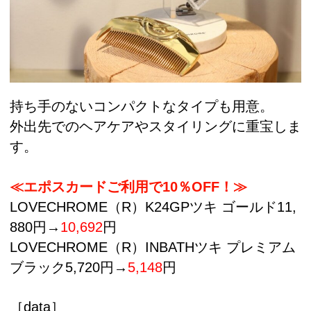
持ち手のないコンパクトなタイプも用意。
外出先でのヘアケアやスタイリングに重宝しま
す。
≪エポスカードご利用で10％OFF！≫
LOVECHROME（R）K24GPツキ ゴールド11,
880円→
10,692
円
LOVECHROME（R）INBATHツキ プレミアム
ブラック5,720円→
5,148
円
［data］