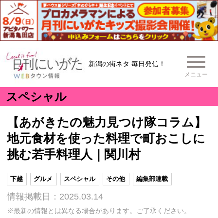
新潟の街ネタ 毎日発信！
メニュー
スペシャル
【あがきたの魅力見つけ隊コラム】
地元食材を使った料理で町おこしに
挑む若手料理人｜関川村
下越
グルメ
スペシャル
その他
編集部連載
情報掲載日：2025.03.14
※最新の情報とは異なる場合があります。ご了承ください。