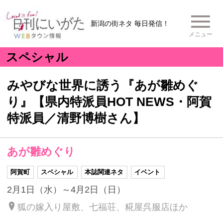
新潟の街ネタ 毎日発信！
メニュー
スペシャル
みやびな世界に誘う『あが雛めぐ
り』【県内特派員HOT NEWS・阿賀
特派員／清野博樹さん】
あが雛めぐり
阿賀町
スペシャル
本誌関連ネタ
イベント
2月1日（水）～4月2日（日）
狐の嫁入り屋敷、七福荘、糀屋呉服店ほか