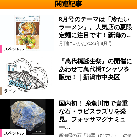
関連記事
8月号のテーマは「冷たい
ラーメン」。人気店の夏限
定麺に注目です！新潟の…
月刊にいがた2026年8月号
スペシャル
『萬代橋誕生祭』の開催に
あわせて萬代橋Tシャツを
販売！｜新潟市中央区
ライフ
国内初！ 糸魚川市で貴重
な石・ラピスラズリを発
見。フォッサマグナミュ
ー…
スペシャル
新潟県の石「翡翠（ひすい）」のま