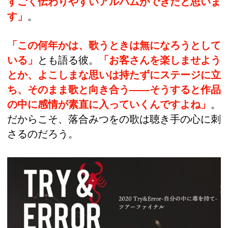
すごく伝わりやすいアルバムができたと思いま
す」
。
「この何年かは、歌うときは無になろうとして
いる」
とも語る彼。
「お客さんを楽しませよう
とか、よこしまな思いは持たずにステージに立
ち、そのまま歌と向き合う――そうすると作品
の中に感情が素直に入っていくんですよね」
。
だからこそ、落合みつをの歌は聴き手の心に刺
さるのだろう。