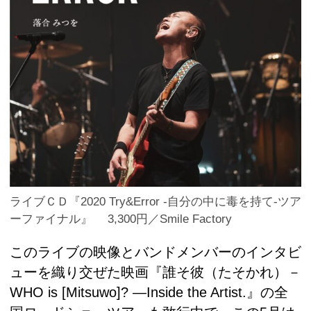
ライブＣＤ『2020 Try&Error -自分の中に毒を持て-ツア
ーファイナル』 3,300円／Smile Factory
このライブの映像とバンドメンバーのインタビ
ューを織り交ぜた映画『誰そ彼（たそかれ）－
WHO is [Mitsuwo]? ―Inside the Artist.』の全