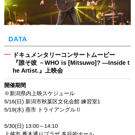
DATA
ドキュメンタリーコンサートムービー
『誰そ彼 －WHO is [Mitsuwo]? ―Inside t
he Artist.』上映会
開催期間
※新潟県内上映スケジュール
5/16(日) 新潟市秋葉区文化会館 練習室1
5/19(水) 燕市 トライアングルⅡ
5/30(日) 13:00～14:10
上越市 雁木通りプラザ 多目的ホール