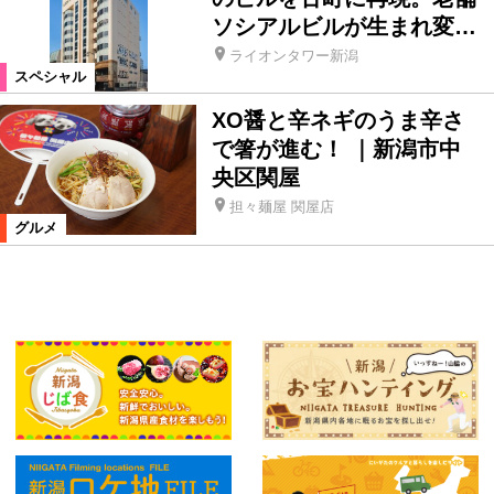
ソシアルビルが生まれ変…
ライオンタワー新潟
スペシャル
XO醤と辛ネギのうま辛さ
で箸が進む！ ｜新潟市中
央区関屋
担々麺屋 関屋店
グルメ