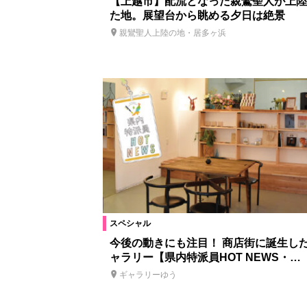
【上越市】配流となった親鸞聖人が上陸
た地。展望台から眺める夕日は絶景
親鸞聖人上陸の地・居多ヶ浜
スペシャル
今後の動きにも注目！ 商店街に誕生し
ャラリー【県内特派員HOT NEWS・…
ギャラリーゆう