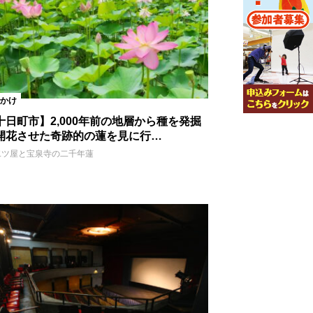
かけ
十日町市】2,000年前の地層から種を発掘
開花させた奇跡的の蓮を見に行…
二ツ屋と宝泉寺の二千年蓮