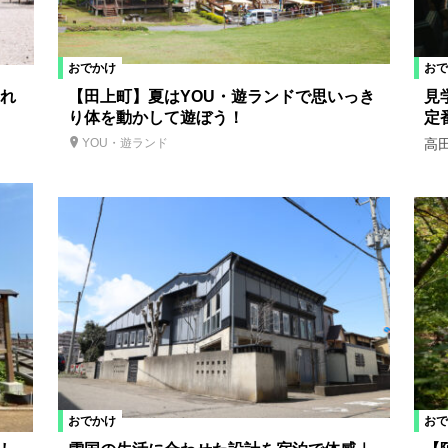
おでかけ
おで
れ
【田上町】夏はYOU・遊ランドで思いっき
見
り体を動かして遊ぼう！
定
高
YOU・遊ランド
おでかけ
おで