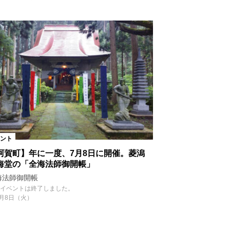
ント
阿賀町】年に一度、7月8日に開催。菱潟
海堂の「全海法師御開帳」
海法師御開帳
イベントは終了しました。
7月8日（火）