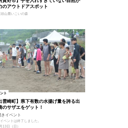
阿賀野市】手を入れすぎていない自然が
力のアウトドアスポット
五頭山麓いこいの森
ント
出雲崎町】県下有数の水揚げ量を誇る出
崎のサザエをゲット！
開きイベント
イベントは終了しました。
月13日（日）