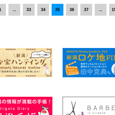
1
...
33
34
35
36
37
...
1