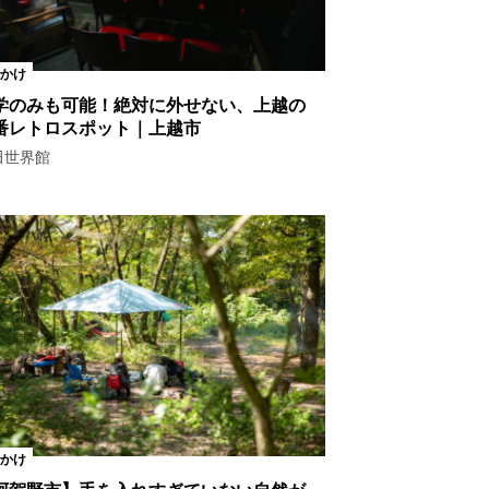
かけ
学のみも可能！絶対に外せない、上越の
番レトロスポット｜上越市
田世界館
かけ