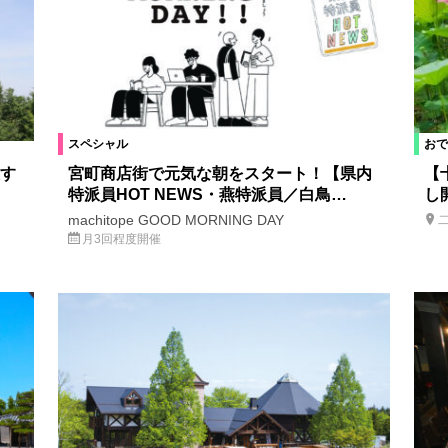
スペシャル
おで
す
宮町商店街で元気な朝をスタート！【県内
【
特派員HOT NEWS・燕特派員／白鳥…
し
machitope GOOD MORNING DAY
月3回程度開催