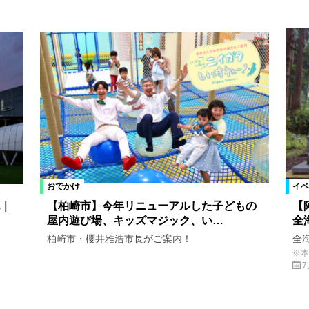
おでかけ
イベ
｜
【柏崎市】今年リニューアルした子どもの
【
屋内遊び場、キッズマジック、い…
全
柏崎市・櫻井雅浩市長がご案内！
全
※本