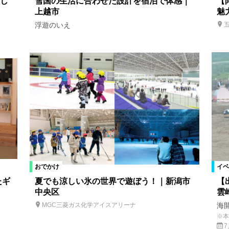
し
雪国の生活に合わせた設計を宿泊で体感｜
【
上越市
魅
浮遊のいえ
おでかけ
イベ
たギ
夏でも涼しい氷の世界で遊ぼう！｜新潟市
【
中央区
雲
海
MGC三菱ガス化学アイスアリーナ
※本
7