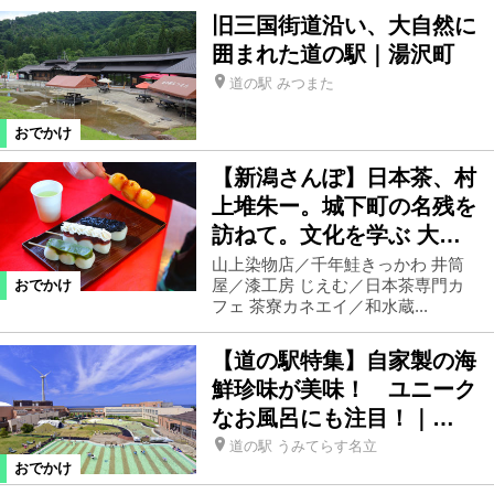
旧三国街道沿い、大自然に
囲まれた道の駅｜湯沢町
道の駅 みつまた
おでかけ
【新潟さんぽ】日本茶、村
上堆朱ー。城下町の名残を
訪ねて。文化を学ぶ 大…
山上染物店／千年鮭きっかわ 井筒
屋／漆工房 じえむ／日本茶専門カ
おでかけ
フェ 茶寮カネエイ／和水蔵...
【道の駅特集】自家製の海
鮮珍味が美味！ ユニーク
なお風呂にも注目！｜…
道の駅 うみてらす名立
おでかけ