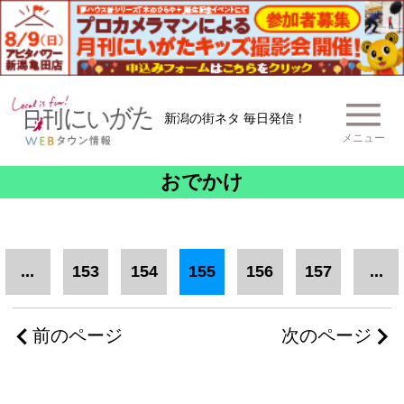
新潟の街ネタ 毎日発信！
メニュー
おでかけ
...
153
154
155
156
157
...
前のページ
次のページ