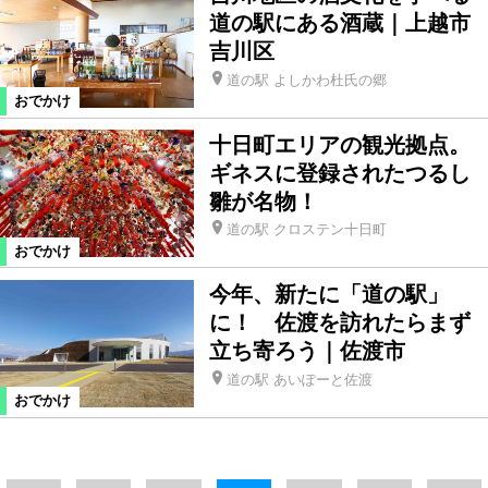
道の駅にある酒蔵｜上越市
吉川区
道の駅 よしかわ杜氏の郷
おでかけ
十日町エリアの観光拠点。
ギネスに登録されたつるし
雛が名物！
道の駅 クロステン十日町
おでかけ
今年、新たに「道の駅」
に！ 佐渡を訪れたらまず
立ち寄ろう｜佐渡市
道の駅 あいぽーと佐渡
おでかけ