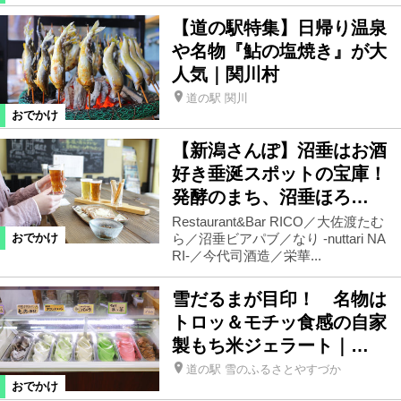
【道の駅特集】日帰り温泉
や名物『鮎の塩焼き』が大
人気｜関川村
道の駅 関川
おでかけ
【新潟さんぽ】沼垂はお酒
好き垂涎スポットの宝庫！
発酵のまち、沼垂ほろ…
Restaurant&Bar RICO／大佐渡たむ
ら／沼垂ビアパブ／なり -nuttari NA
おでかけ
RI-／今代司酒造／栄華...
雪だるまが目印！ 名物は
トロッ＆モチッ食感の自家
製もち米ジェラート｜…
道の駅 雪のふるさとやすづか
おでかけ