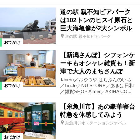
道の駅 親不知ピアパーク
は102トンのヒスイ原石と
巨大海亀像が2大シンボル
道の駅 親不知ピアパーク
おでかけ
【新潟さんぽ】シフォンケ
ーキもオシャレ雑貨も！新
津で大人のまちさんぽ
Taneru／おやつや はちぶんのいち
／Lincle／NU STORE／あきは日和
おでかけ
／雑貨SHOP Aimer／AKIHA CO...
【糸魚川市】あの豪華寝台
特急を体感してみよう
糸魚川ジオステーションジオパル
おでかけ