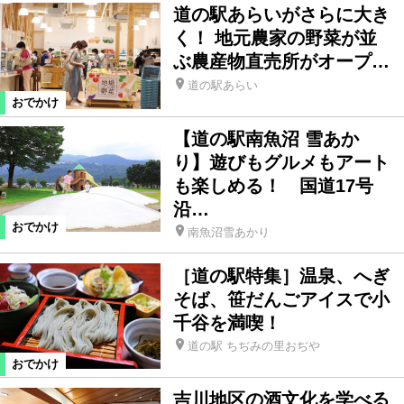
道の駅あらいがさらに大き
く！ 地元農家の野菜が並
ぶ農産物直売所がオープ…
道の駅あらい
おでかけ
【道の駅南魚沼 雪あか
り】遊びもグルメもアート
も楽しめる！ 国道17号
沿…
おでかけ
南魚沼雪あかり
［道の駅特集］温泉、へぎ
そば、笹だんごアイスで小
千谷を満喫！
道の駅 ちぢみの里おぢや
おでかけ
吉川地区の酒文化を学べる