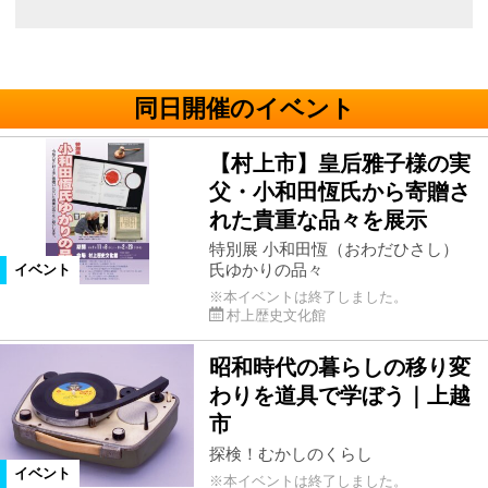
同日開催のイベント
【村上市】皇后雅子様の実
父・小和田恆氏から寄贈さ
れた貴重な品々を展示
特別展 小和田恆（おわだひさし）
氏ゆかりの品々
イベント
※本イベントは終了しました。
村上歴史文化館
昭和時代の暮らしの移り変
わりを道具で学ぼう｜上越
市
探検！むかしのくらし
イベント
※本イベントは終了しました。