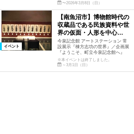
〜2026年3月8日（日）
【南魚沼市】博物館時代の
収蔵品である民族資料や世
界の仮面・人形を中心…
今泉記念館 アートステーション 常
設展示『棟方志功の世界』／企画展
イベント
『ようこそ、町立今泉記念館へ』
※本イベントは終了しました。
～3月1日（日）