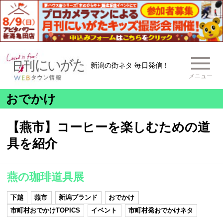
新潟の街ネタ 毎日発信！
メニュー
おでかけ
【燕市】コーヒーを楽しむための道
具を紹介
燕の珈琲道具展
下越
燕市
新潟ブランド
おでかけ
市町村おでかけTOPICS
イベント
市町村発おでかけネタ