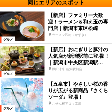
同じエリアのスポット
【新店】ファミリー大歓
迎！ラーメン＆和え玉の専
門店｜新潟市東区松崎
ラーメン和樹（かずき）
グルメ
【新店】おにぎりと豚汁の
人気店が新潟駅前に登場! !
｜新潟市中央区新潟駅…
豚田汁米 新潟駅前店
グルメ
【五泉市】やさしい桜の香
りが広がる新商品『さくら
ソーダ』登場！
ごせん桜アロマ工房
グルメ