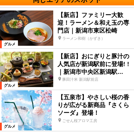
【新店】ファミリー大歓
迎！ラーメン＆和え玉の専
門店｜新潟市東区松崎
ラーメン和樹（かずき）
グルメ
【新店】おにぎりと豚汁の
人気店が新潟駅前に登場! !
｜新潟市中央区新潟駅…
豚田汁米 新潟駅前店
グルメ
【五泉市】やさしい桜の香
りが広がる新商品『さくら
ソーダ』登場！
ごせん桜アロマ工房
グルメ