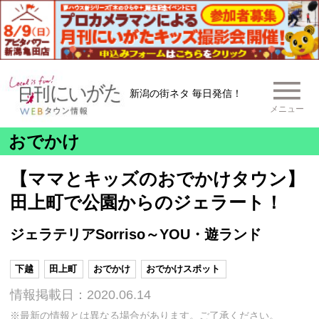
新潟の街ネタ 毎日発信！
メニュー
おでかけ
【ママとキッズのおでかけタウン】
田上町で公園からのジェラート！
ジェラテリアSorriso～YOU・遊ランド
下越
田上町
おでかけ
おでかけスポット
情報掲載日：2020.06.14
※最新の情報とは異なる場合があります。ご了承ください。