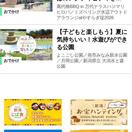
萬代橋BBQ in 万代テラスハジマリ
ヒロバ／ミズベリング水辺アウトド
おでかけ
アラウンジatやすらぎ堤2026
【子どもと楽しもう】夏に
気持ちいい！水遊びができ
る公園
よこごし公園／燕市みなみ親水公園
／月岡公園／新潟県立 大潟水と森
おでかけ
公園