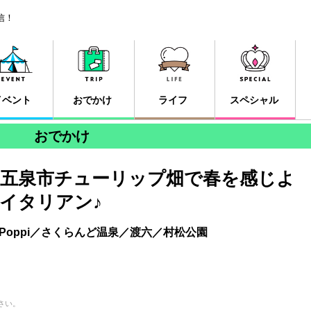
信！
イベント
おでかけ
ライフ
スペシャル
おでかけ
五泉市チューリップ畑で春を感じよ
イタリアン♪
da Poppi／さくらんど温泉／渡六／村松公園
さい。