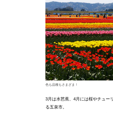
色も品種もさまざま！
3月は水芭蕉、4月には桜やチュー
る五泉市。