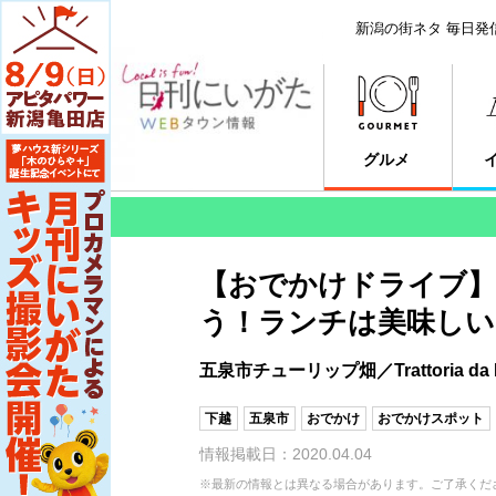
新潟の街ネタ 毎日発
グルメ
【おでかけドライブ】
う！ランチは美味しい
五泉市チューリップ畑／Trattoria 
下越
五泉市
おでかけ
おでかけスポット
情報掲載日：2020.04.04
※最新の情報とは異なる場合があります。ご了承くだ