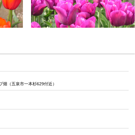
プ畑（五泉市一本杉629付近）