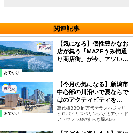
関連記事
【気になる】個性豊かなお
店が集う「MAZEうみ街通
り商店街」が今、アツい…
おでかけ
【今月の気になる】新潟市
中心部の川沿いで夏ならで
はのアクティビティを…
萬代橋BBQ in 万代テラスハジマリ
ヒロバ／ミズベリング水辺アウトド
おでかけ
アラウンジatやすらぎ堤2026