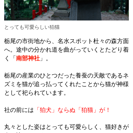
とっても可愛らしい狛猫
栃尾の市街地から、名水スポット杜々の森方面
へ。途中の分かれ道を曲がっていくとたどり着
く「
南部神社
」。
栃尾の産業のひとつだった養蚕の天敵であるネ
ズミを猫が追っ払ってくれたことから猫が神様
として祀られています。
社の前には
「狛犬」ならぬ「狛猫」が！
丸々とした姿はとっても可愛らしく、猫好きが