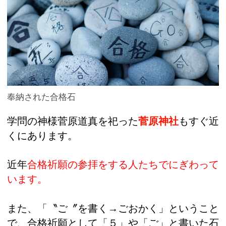
奉納された合格石
学問の神様菅原道真を祀った
菅原神社
もすぐ近
くにあります。
近年
合格祈願の参拝をする人たちでにぎわって
います。
また、「〝ご〞を書く→ごおかく」ということ
で、合格祈願として「５」や「ご」と書いた石