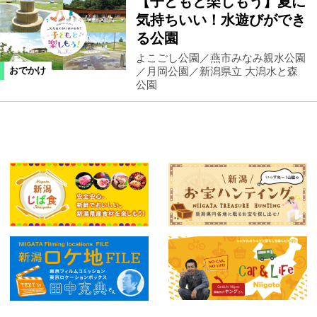
【子どもと楽しもう】夏に
気持ちいい！水遊びができ
る公園
よこごし公園／燕市みなみ親水公園
／月岡公園／新潟県立 大潟水と森
おでかけ
公園