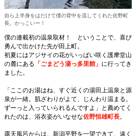
自ら上半身をはだけて僕の背中を流してくれた佐野町
長。かっこいー！
僕の連載初の温泉取材！ ということで、喜び
勇んで出かけた先が田上町。
初夏にはアジサイの花がいっぱい咲く護摩堂山
の麓にある
「ごまどう湯っ多里館」
に行ってき
ました。
「ここのお湯はね、すぐ近くの湯田上温泉と源
泉が一緒。肌ざわりがよて、じんわり温まる。
ずーっと入っていられるんですよ」と薦めてく
れたのは、浴衣姿がいなせな
佐野恒雄町長
。
露天風呂からは、新潟平野を一望できて、遠く