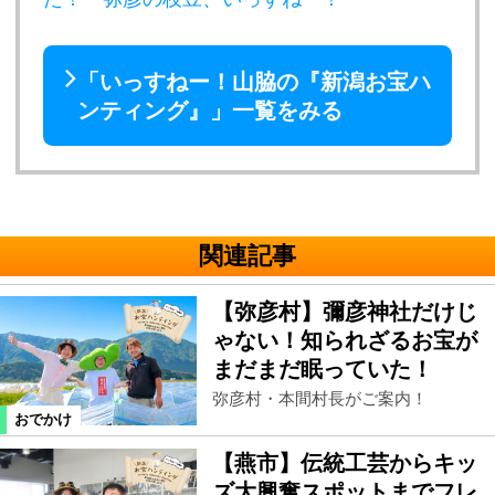
「いっすねー！山脇の『新潟お宝ハ
ンティング』」一覧をみる
関連記事
【弥彦村】彌彦神社だけじ
ゃない！知られざるお宝が
まだまだ眠っていた！
弥彦村・本間村長がご案内！
おでかけ
【燕市】伝統工芸からキッ
ズ大興奮スポットまでフレ