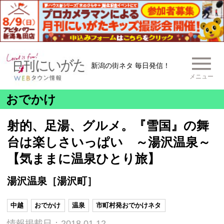
新潟の街ネタ 毎日発信！
メニュー
おでかけ
射的、足湯、グルメ。『雪国』の舞
台は楽しさいっぱい ～湯沢温泉～
【気ままに温泉ひとり旅】
湯沢温泉［湯沢町］
中越
おでかけ
温泉
市町村発おでかけネタ
情報掲載日：2018.01.12