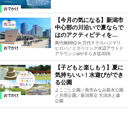
おでかけ
【今月の気になる】新潟市
中心部の川沿いで夏ならで
はのアクティビティを…
萬代橋BBQ in 万代テラスハジマリ
ヒロバ／ミズベリング水辺アウトド
おでかけ
アラウンジatやすらぎ堤2026
【子どもと楽しもう】夏に
気持ちいい！水遊びができ
る公園
よこごし公園／燕市みなみ親水公園
／月岡公園／新潟県立 大潟水と森
おでかけ
公園