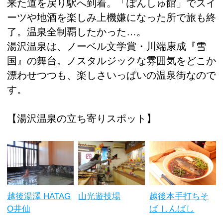
来た道を戻り駅へ到着。「ぽんしゅ館」でスイ
ーツや地酒を楽しみ上機嫌になった所で旅も終
了。温泉全制覇したかった…。
湯沢温泉は、ノーベル文学賞・川端康成『雪
国』の舞台。ノスタルジックな雰囲気をどこか
漂わせつつも、楽しさいっぱいの温泉街なので
す。
【湯沢温泉の立ち寄りスポット】
越後湯澤 HATAG
山光遊技場
越後本手打ちそ
O井仙
ば しんばし