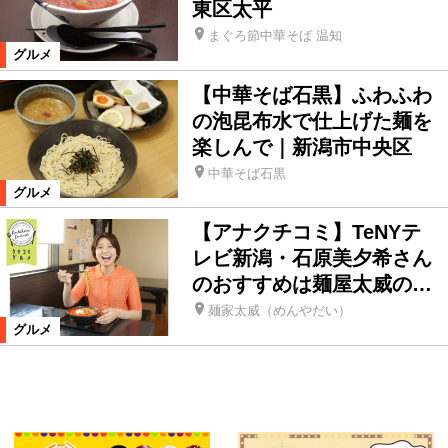
東区太平
まぐろ節中華そば 温知
グルメ
【中華そば石黒】ふわふわ
の泡昆布水で仕上げた麺を
楽しんで｜新潟市中央区
中華そば石黒
グルメ
【アナクチコミ】TeNYテ
レビ新潟・石原美夕希さん
のおすすめは麺屋太威の…
麺家太威（めんやだい）
グルメ