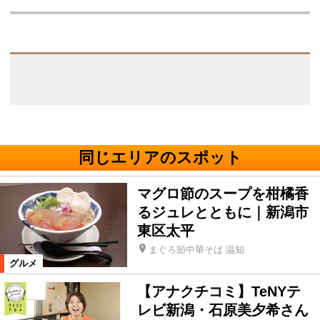
同じエリアのスポット
マグロ節のスープを柑橘香
るジュレとともに｜新潟市
東区太平
まぐろ節中華そば 温知
グルメ
【アナクチコミ】TeNYテ
レビ新潟・石原美夕希さん