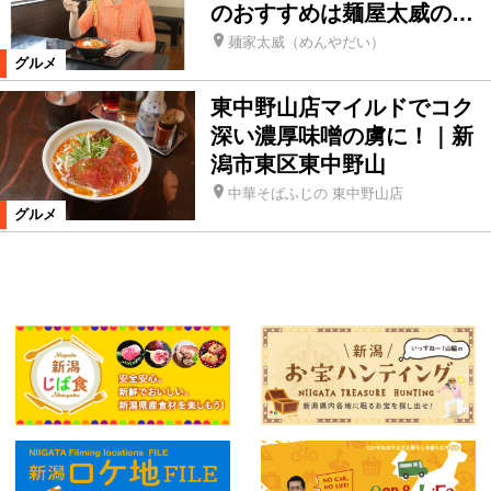
のおすすめは麺屋太威の…
麺家太威（めんやだい）
グルメ
東中野山店マイルドでコク
深い濃厚味噌の虜に！｜新
潟市東区東中野山
中華そばふじの 東中野山店
グルメ