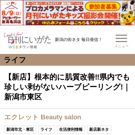
新潟の街ネタ 毎日発信！
メニュー
ライフ
【新店】根本的に肌質改善‼県内でも
珍しい剥がないハーブピーリング!｜
新潟市東区
エクレット Beauty salon
新潟市北・東区
ライフ
生活便利情報
新店新ネタ