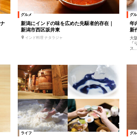
グルメ
グル
ナ
新潟にインドの味を広めた先駆者的存在｜
年
新潟市西区坂井東
新
大
インド料理 ナタラジャ
『
ス..
ライフ
グル