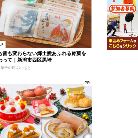
メ
も昔も変わらない郷土愛あふれる銘菓を
わって｜新潟市西区黒埼
お菓子の店 みつもと
PR