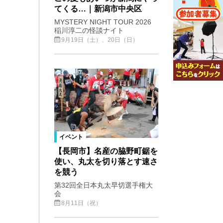
てくる…｜新潟市中央区
MYSTERY NIGHT TOUR 2026
稲川淳二の怪談ナイト
9月19日（土）、20日（日）
イベント
【長岡市】名産の脇野町鋸を
使い、丸太を切り落とす速さ
を競う
第32回全日本丸太早切選手権大
会
8月11日（祝）