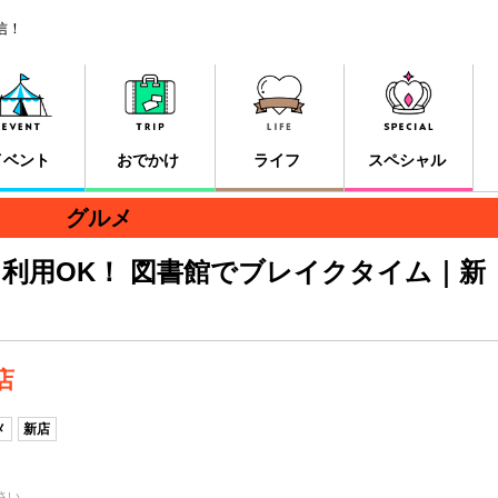
信！
イベント
おでかけ
ライフ
スペシャル
グルメ
利用OK！ 図書館でブレイクタイム｜新
店
メ
新店
さい。