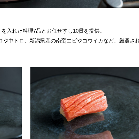
ートを入れた料理7品とお任せすし10貫を提供。
ロや中トロ、新潟県産の南蛮エビやコウイカなど、厳選さ