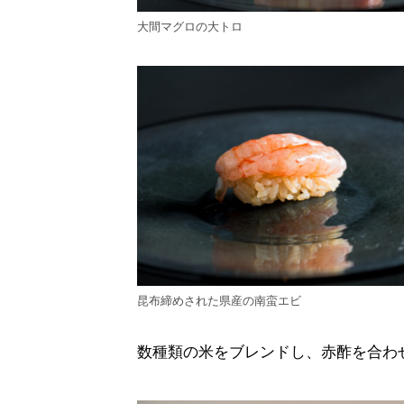
大間マグロの大トロ
昆布締めされた県産の南蛮エビ
数種類の米をブレンドし、赤酢を合わ