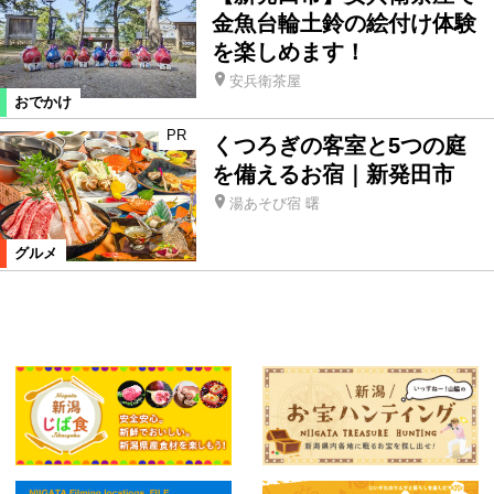
金魚台輪土鈴の絵付け体験
を楽しめます！
安兵衛茶屋
おでかけ
PR
くつろぎの客室と5つの庭
を備えるお宿｜新発田市
湯あそび宿 曙
グルメ