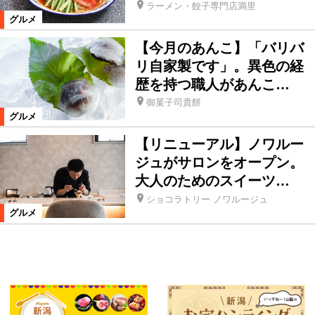
ラーメン・餃子専門店満里
グルメ
【今月のあんこ】「バリバ
リ自家製です」。異色の経
歴を持つ職人があんこ…
御菓子司貴餅
グルメ
【リニューアル】ノワルー
ジュがサロンをオープン。
大人のためのスイーツ…
ショコラトリー ノワルージュ
グルメ