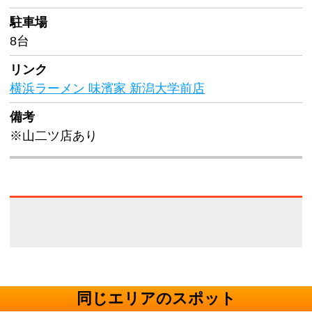
駐車場
8台
リンク
横浜ラーメン 味濱家 新潟大学前店
備考
※山二ツ店あり
同じエリアのスポット