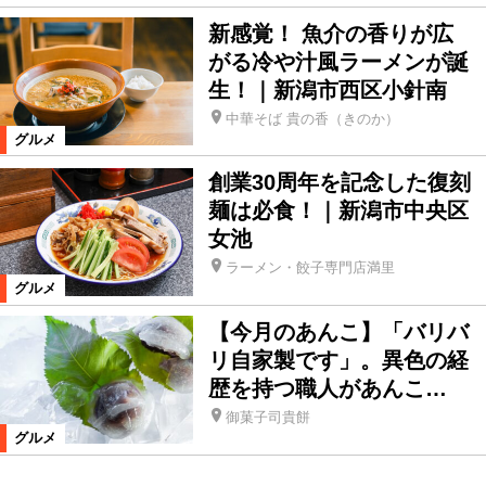
新感覚！ 魚介の香りが広
がる冷や汁風ラーメンが誕
生！｜新潟市西区小針南
中華そば 貴の香（きのか）
グルメ
創業30周年を記念した復刻
麺は必食！｜新潟市中央区
女池
ラーメン・餃子専門店満里
グルメ
【今月のあんこ】「バリバ
リ自家製です」。異色の経
歴を持つ職人があんこ…
御菓子司貴餅
グルメ