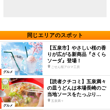
同じエリアのスポット
【五泉市】やさしい桜の香
りが広がる新商品『さくら
ソーダ』登場！
ごせん桜アロマ工房
グルメ
【読者クチコミ】五泉満々
の皿うどんは本場長崎のご
当地ソースをたっぷり…
五泉満々
グルメ