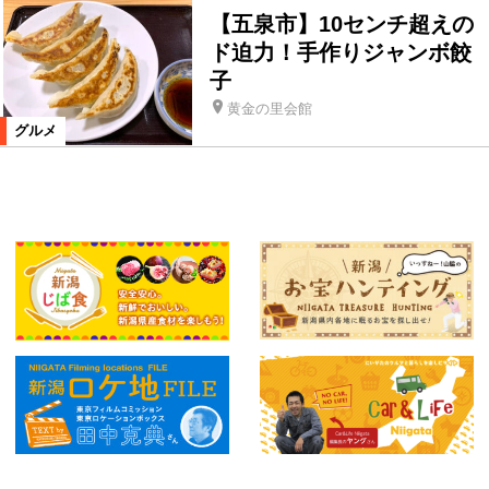
【五泉市】10センチ超えの
ド迫力！手作りジャンボ餃
子
黄金の里会館
グルメ