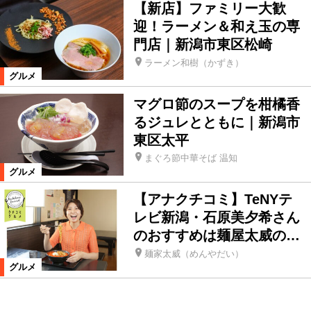
【新店】ファミリー大歓
迎！ラーメン＆和え玉の専
門店｜新潟市東区松崎
ラーメン和樹（かずき）
グルメ
マグロ節のスープを柑橘香
るジュレとともに｜新潟市
東区太平
まぐろ節中華そば 温知
グルメ
【アナクチコミ】TeNYテ
レビ新潟・石原美夕希さん
のおすすめは麺屋太威の…
麺家太威（めんやだい）
グルメ