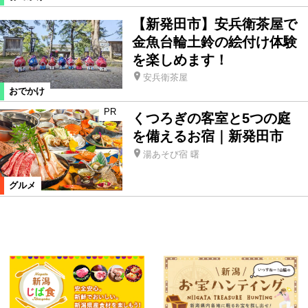
【新発田市】安兵衛茶屋で
金魚台輪土鈴の絵付け体験
を楽しめます！
安兵衛茶屋
おでかけ
PR
くつろぎの客室と5つの庭
を備えるお宿｜新発田市
湯あそび宿 曙
グルメ