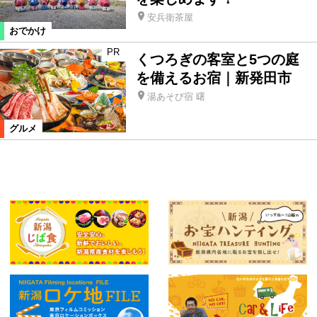
安兵衛茶屋
おでかけ
PR
くつろぎの客室と5つの庭
を備えるお宿｜新発田市
湯あそび宿 曙
グルメ