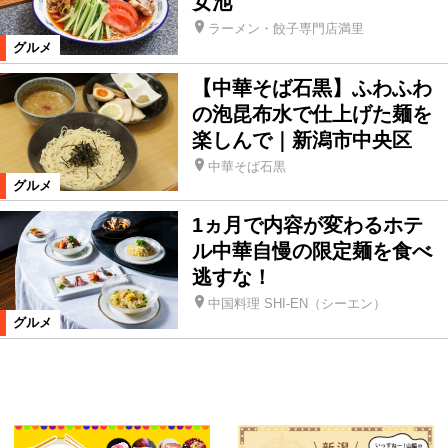
女池
ラーメン・餃子専門店満里
グルメ
【中華そば石黒】ふわふわ
の泡昆布水で仕上げた麺を
楽しんで｜新潟市中央区
中華そば石黒
グルメ
1ヵ月で内容が変わるホテ
ル中華自慢の限定麺を食べ
逃すな！
中国料理 SHI-EN（シーエン）
グルメ