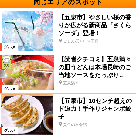
同じエリアのスポット
【五泉市】やさしい桜の香
りが広がる新商品『さくら
ソーダ』登場！
ごせん桜アロマ工房
グルメ
【読者クチコミ】五泉満々
の皿うどんは本場長崎のご
当地ソースをたっぷり…
五泉満々
グルメ
【五泉市】10センチ超えの
ド迫力！手作りジャンボ餃
子
黄金の里会館
グルメ