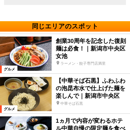
同じエリアのスポット
創業30周年を記念した復刻
麺は必食！｜新潟市中央区
女池
ラーメン・餃子専門店満里
グルメ
【中華そば石黒】ふわふわ
の泡昆布水で仕上げた麺を
楽しんで｜新潟市中央区
中華そば石黒
グルメ
1ヵ月で内容が変わるホテ
ル中華自慢の限定麺を食べ