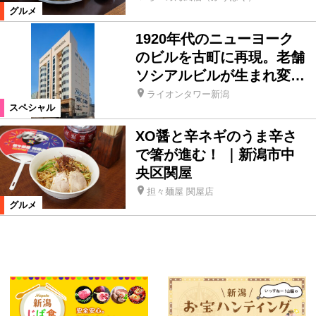
グルメ
1920年代のニューヨーク
のビルを古町に再現。老舗
ソシアルビルが生まれ変…
ライオンタワー新潟
スペシャル
XO醤と辛ネギのうま辛さ
で箸が進む！ ｜新潟市中
央区関屋
担々麺屋 関屋店
グルメ