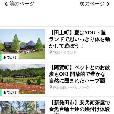
新発田市
佐渡
聖籠町
前のページ
次のページ
胎内市
田上町
阿賀町
【田上町】夏はYOU・遊
弥彦村
燕市
加茂市
三条市
ランドで思いっきり体を動
かして遊ぼう！
阿賀野市
新潟市中央区
YOU・遊ランド
おでかけ
新潟市西・西蒲区
新潟市北・東区
【阿賀町】ペットとのお散
歩もOK! 開放的で豊かな
自然に囲まれたハーブ園
新潟市江南・秋葉・南区
新潟市
芦沢高原ハーバルパーク
おでかけ
新潟県外
【新発田市】安兵衛茶屋で
金魚台輪土鈴の絵付け体験
カテゴリ