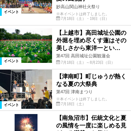
妙高山関山神社火祭り
イベント
※本イベントは終了しました。
7月18日（土）・19日（日）
【上越市】高田城址公園の
外堀を埋め尽くす蓮はその
美しさから東洋一とい…
第47回 高田城址公園観蓮会
イベント
7月18日（土）～8月23日（日）
【津南町】町じゅうが熱く
なる夏の大祭典
第47回 津南まつり
※本イベントは終了しました。
7月18日（土）
イベント
【南魚沼市】伝統文化と夏
の風情を一度に楽しめる見