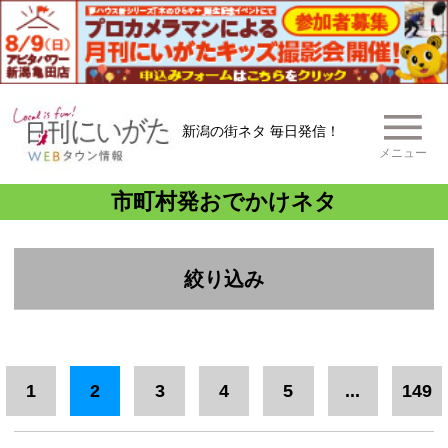
新潟の街ネタ 毎日発信！
メニュー
市町村発おでかけネタ
絞り込み
エリア
下越
五泉市
中越
上越
1
2
3
4
5
...
149