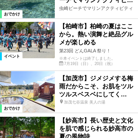
虫崎ビーチでマリンアクティビティ
ショッピング
生活便利情報
おでかけ
【柏崎市】柏崎の夏はここ
新潟ブランド
マネー
保険
から。熱い演舞と絶品グル
メが楽しめる
スペシャル
話題、ニュース
第23回 どんGALA 祭り！
イベント
※本イベントは終了しました。
7月19日（日）、20日（祝）
本誌関連ネタ
その他
【加茂市】ジメジメする梅
雨だからこそ、お肌をツル
絞り込む
ツルスベスベにしてく…
加茂七谷温泉 美人の湯
おでかけ
【妙高市】長い歴史と文化
を肌で感じられる妙高市の
夏の風物詩