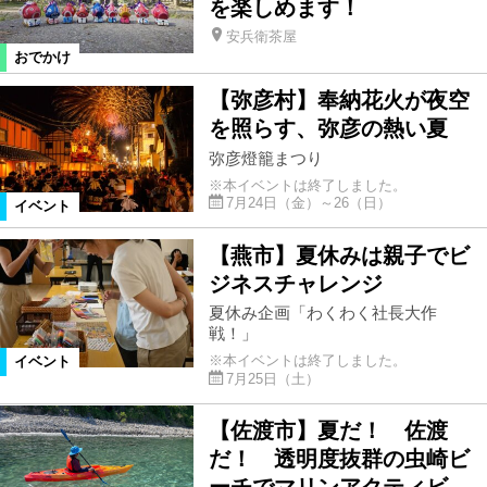
を楽しめます！
安兵衛茶屋
グルメ
グルメ
新店
おでかけ
【弥彦村】奉納花火が夜空
てみやげ
おでかけ
を照らす、弥彦の熱い夏
弥彦燈籠まつり
おでかけスポット
温泉
※本イベントは終了しました。
7月24日（金）～26（日）
イベント
季節ネタ
市町村おでかけTOPICS
【燕市】夏休みは親子でビ
ジネスチャレンジ
夏休み企画「わくわく社長大作
イベント
エンタテインメント
戦！」
※本イベントは終了しました。
イベント
7月25日（土）
イベント
市町村イベント
【佐渡市】夏だ！ 佐渡
ライフ
住宅
車
子育て
だ！ 透明度抜群の虫崎ビ
ーチでマリンアクティビ…