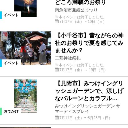
どころ満載のお祭り
南魚沼市兼続公まつり
イベント
※本イベントは終了しました。
7月17日（金）～19日（日）
【小千谷市】昔ながらの神
社のお祭りで夏を感じてみ
ませんか？
二荒神社祭礼
イベント
※本イベントは終了しました。
7月17日（金）～ 19日（日）
【見附市】みつけイングリ
ッシュガーデンで、涼しげ
なバルーンとカラフル…
みつけイングリッシュガーデン サ
マーディスプレイ
おでかけ
7月11日（土）〜8月23日（日）