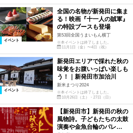
全国の名物が新発田に集ま
る！映画『十一人の賊軍』
の特設ブースも登場
第53回全国うまいもん横丁
イベント
※本イベントは終了しました。
11月1日（金）〜4日（祝）
新発田エリアで採れた秋の
味覚をお腹いっぱい楽しも
う！｜新発田市加治川
新米まつり2024
イベント
※本イベントは終了しました。
10月26日（土）・27日（日）
【新発田市】新発田の秋の
風物詩。子どもたちの太鼓
演奏や金魚台輪のパレ…