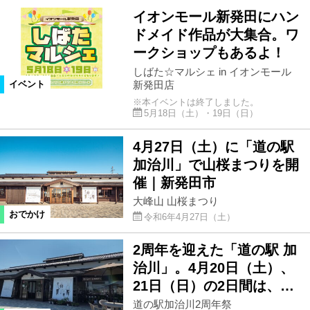
イオンモール新発田にハン
ドメイド作品が大集合。ワ
ークショップもあるよ！
しばた☆マルシェ in イオンモール
新発田店
イベント
※本イベントは終了しました。
5月18日（土）・19日（日）
4月27日（土）に「道の駅
加治川」で山桜まつりを開
催｜新発田市
大峰山 山桜まつり
おでかけ
令和6年4月27日（土）
2周年を迎えた「道の駅 加
治川」。4月20日（土）、
21日（日）の2日間は、…
道の駅加治川2周年祭