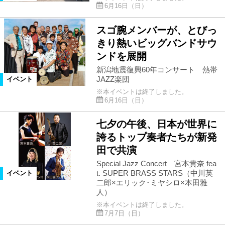
6月16日（日）
スゴ腕メンバーが、とびっ
きり熱いビッグバンドサウ
ンドを展開
新潟地震復興60年コンサート 熱帯
JAZZ楽団
イベント
※本イベントは終了しました。
6月16日（日）
七夕の午後、日本が世界に
誇るトップ奏者たちが新発
田で共演
Special Jazz Concert 宮本貴奈 fea
t. SUPER BRASS STARS（中川英
イベント
二郎×エリック･ミヤシロ×本田雅
人）
※本イベントは終了しました。
7月7日（日）