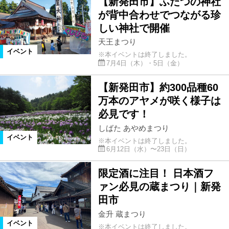
【新発田市】ふたつの神社
が背中合わせでつながる珍
しい神社で開催
天王まつり
イベント
※本イベントは終了しました。
7月4日（木）・5日（金）
【新発田市】約300品種60
万本のアヤメが咲く様子は
必見です！
しばた あやめまつり
イベント
※本イベントは終了しました。
6月12日（水）〜23日（日）
限定酒に注目！ 日本酒フ
ァン必見の蔵まつり｜新発
田市
金升 蔵まつり
イベント
※本イベントは終了しました。