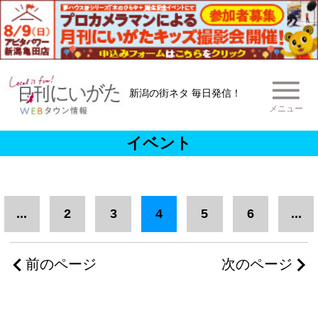
新潟の街ネタ 毎日発信！
メニュー
イベント
...
2
3
4
5
6
...
前のページ
次のページ