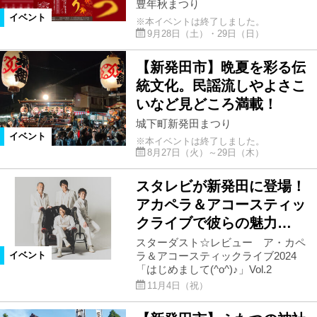
豊年秋まつり
イベント
※本イベントは終了しました。
9月28日（土）・29日（日）
【新発田市】晩夏を彩る伝
統文化。民謡流しやよさこ
いなど見どころ満載！
城下町新発田まつり
イベント
※本イベントは終了しました。
8月27日（火）～29日（木）
スタレビが新発田に登場！
アカペラ＆アコースティッ
クライブで彼らの魅力…
スターダスト☆レビュー ア・カペ
ラ＆アコースティックライブ2024
イベント
「はじめまして(^o^)♪」Vol.2
11月4日（祝）