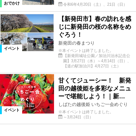
おでかけ
令和6年4月20日（土）、21日（日）
【新発田市】春の訪れを感
じに新発田の桜の名称をめ
ぐろう！
新発田の春まつり
イベント
※本イベントは終了しました。
【新発田城址公園／加治川治水記念公
園】3月27日（水）～4月14日（日）、
【道の駅加治川】4月27日（土）
甘くてジューシー！ 新発
田の越後姫を多彩なメニュ
ーで堪能しよう！｜新…
しばたの越後姫 いちご一会めぐり
イベント
※本イベントは終了しました。
～3月24日（日）