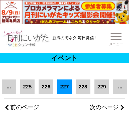
新潟の街ネタ 毎日発信！
メニュー
イベント
...
225
226
227
228
229
...
前のページ
次のページ