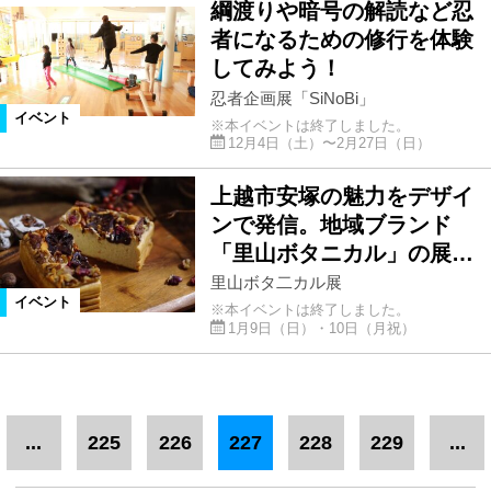
綱渡りや暗号の解読など忍
者になるための修行を体験
してみよう！
忍者企画展「SiNoBi」
イベント
※本イベントは終了しました。
12月4日（土）〜2月27日（日）
上越市安塚の魅力をデザイ
ンで発信。地域ブランド
「里山ボタニカル」の展…
里山ボタ二カル展
イベント
※本イベントは終了しました。
1月9日（日）・10日（月祝）
...
225
226
227
228
229
...