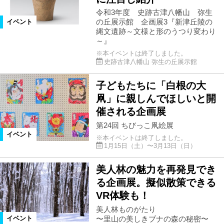
令和3年度 史跡古津八幡山 弥生
の丘展示館 企画展3『新津丘陵の
イベント
縄文遺跡～文様と形のうつり変わり
～』
※本イベントは終了しました。
史跡古津八幡山 弥生の丘展示館
子どもたちに「白根の大
凧」に親しんでほしいと開
催される企画展
第24回 ちびっこ凧絵展
イベント
※本イベントは終了しました。
1月15日（土）〜3月13日（日）
美人林の魅力を再発見でき
る企画展。擬似散策できる
VR体験も！
美人林ものがたり
〜里山の美しきブナの森の秘密〜
イベント