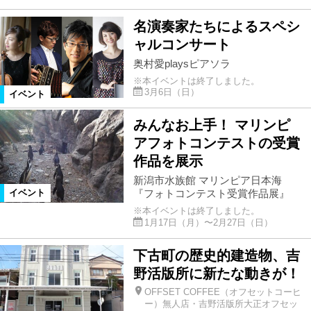
名演奏家たちによるスペシ
ャルコンサート
奥村愛playsピアソラ
※本イベントは終了しました。
3月6日（日）
イベント
みんなお上手！ マリンピ
アフォトコンテストの受賞
作品を展示
新潟市水族館 マリンピア日本海
『フォトコンテスト受賞作品展』
イベント
※本イベントは終了しました。
1月17日（月）〜2月27日（日）
下古町の歴史的建造物、吉
野活版所に新たな動きが！
OFFSET COFFEE（オフセットコーヒ
ー）無人店・吉野活版所大正オフセッ