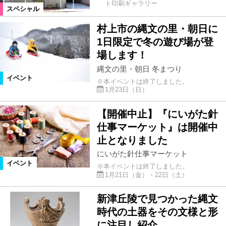
ト印刷ギャラリー
スペシャル
村上市の縄文の里・朝日に
1日限定で冬の遊び場が登
場します！
縄文の里・朝日 冬まつり
イベント
※本イベントは終了しました。
1月23日（日）
【開催中止】『にいがた針
仕事マーケット』は開催中
止となりました
にいがた針仕事マーケット
イベント
※本イベントは終了しました。
1月21日（金）・22日（土）
新津丘陵で見つかった縄文
時代の土器をその文様と形
に注目し紹介